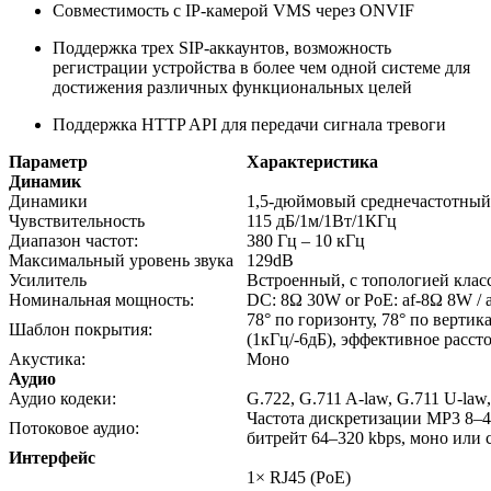
Совместимость с IP-камерой VMS через ONVIF
Поддержка трех SIP-аккаунтов, возможность
регистрации устройства в более чем одной системе для
достижения различных функциональных целей
Поддержка HTTP API для передачи сигнала тревоги
Параметр
Характеристика
Динамик
Динамики
1,5-дюймовый среднечастотны
Чувствительность
115 дБ/1м/1Вт/1КГц
Диапазон частот:
380 Гц – 10 кГц
Максимальный уровень звука
129dB
Усилитель
Встроенный, с топологией клас
Номинальная мощность:
DC: 8Ω 30W or PoE: af-8Ω 8W / 
78° по горизонту, 78° по вертик
Шаблон покрытия:
(1кГц/-6дБ), эффективное рассто
Акустика:
Моно
Аудио
Аудио кодеки:
G.722, G.711 A-law, G.711 U-law
Частота дискретизации MP3 8–
Потоковое аудио:
битрейт 64–320 kbps, моно или 
Интерфейс
1× RJ45 (PoE)