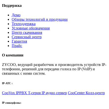
Поддержка
Демо
Обзоры технологий и продукции
Техподдержка
Условные обозначения
Центр скачивания
Сервисный центр
Гарантия
Прайс
О компании
ZYCOO, ведущий разработчик и производитель устройств IP-
телефонии,
решений для передачи голоса по IP (VoIP)
и
связанных с ними систем.
IP-АТС :
CooVox IPPBX T-серия
IP аудио сервер
CooCenter Колл-центр
IP спикерфоны: