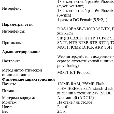
1× 3-контактный разъём Phoenix
(сухой контакт)
Интерфейс
1× 2-контактный разъём Phoenix
(Switch)
1 разъем DC Female (5,5*2,1)
Параметры сети
RJ45 10BASE-T/100BASE-TX, 
Интерфейсы:
802.3af/at
SIP (RFC3261), HTTP, TCP/IP, S
Протоколы:
SNTP, NTP, RTSP, RTP, RTCP, T
MQTT, ICMP, DHCP, ARP, SSH
Администрирование
Web интерфейс или получение н
Настройка
сервера автоматической инициа
provisioning)
Метод автоматической
MQTT IoT Protocol
инициализации
Физические характеристики
Память:
128MB RAM, 256MB Flash
PoE+ IEEE802.3af/at standard ada
Питание:
внешний источник 24V 2А DC
Материал корпуса:
Алюминий (ADC12)
Монтаж:
На стене / на столбе
Цвет:
Белый
Вес:
2,5 кг