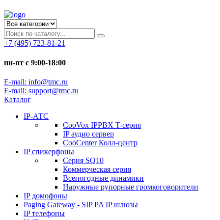
+7 (495) 723-81-21
пн-пт с 9:00-18:00
E-mail: info@tmc.ru
E-mail: support@tmc.ru
Каталог
IP-АТС
CooVox IPPBX T-серия
IP аудио сервер
CooCenter Колл-центр
IP спикерфоны
Серия SQ10
Коммерческая серия
Всепогодные динамики
Наружные рупорные громкоговорители
IP домофоны
Paging Gateway - SIP PA IP шлюзы
IP телефоны