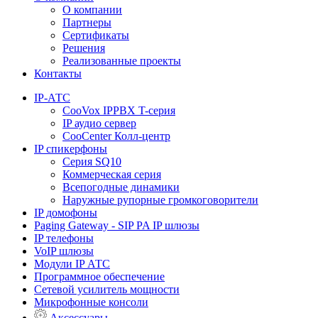
О компании
Партнеры
Сертификаты
Решения
Реализованные проекты
Контакты
IP-АТС
CooVox IPPBX T-серия
IP аудио сервер
CooCenter Колл-центр
IP спикерфоны
Серия SQ10
Коммерческая серия
Всепогодные динамики
Наружные рупорные громкоговорители
IP домофоны
Paging Gateway - SIP PA IP шлюзы
IP телефоны
VoIP шлюзы
Модули IP АТС
Программное обеспечение
Сетевой усилитель мощности
Микрофонные консоли
Аксессуары