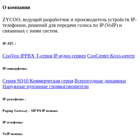
О компании
ZYCOO, ведущий разработчик и производитель устройств IP-
телефонии,
решений для передачи голоса по IP (VoIP)
и
связанных с ними систем.
IP-АТС :
CooVox IPPBX T-серия
IP аудио сервер
CooCenter Колл-центр
IP спикерфоны:
Серия SQ10
Коммерческая серия
Всепогодные динамики
Наружные рупорные громкоговорители
IP домофоны :
Paging Gateway - SIP PA IP шлюзы:
IP телефоны:
VoIP шлюзы: