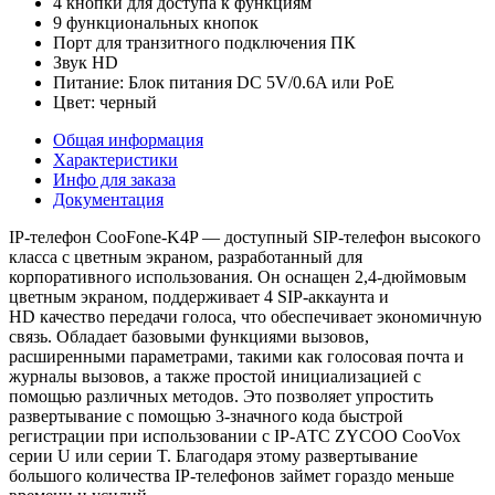
4 кнопки для доступа к функциям
9 функциональных кнопок
Порт для транзитного подключения ПК
Звук HD
Питание: Блок питания DC 5V/0.6A или PoE
Цвет: черный
Общая информация
Характеристики
Инфо для заказа
Документация
IP-телефон CooFone-K4P — доступный SIP-телефон высокого
класса с цветным экраном, разработанный для
корпоративного использования. Он оснащен 2,4-дюймовым
цветным экраном, поддерживает 4 SIP-аккаунта и
HD
качество передачи голоса, что обеспечивает экономичную
связь. Обладает базовыми функциями вызовов,
расширенными параметрами, такими как голосовая почта и
журналы вызовов, а также простой инициализацией с
помощью различных методов. Это позволяет упростить
развертывание с помощью 3-значного кода быстрой
регистрации при использовании с IP-АТС ZYCOO CooVox
серии U или серии T. Благодаря этому развертывание
большого количества IP-телефонов займет гораздо меньше