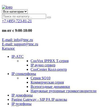
+7 (495) 723-81-21
пн-пт с 9:00-18:00
E-mail: info@tmc.ru
E-mail: support@tmc.ru
Каталог
IP-АТС
CooVox IPPBX T-серия
IP аудио сервер
CooCenter Колл-центр
IP спикерфоны
Серия SQ10
Коммерческая серия
Всепогодные динамики
Наружные рупорные громкоговорители
IP домофоны
Paging Gateway - SIP PA IP шлюзы
IP телефоны